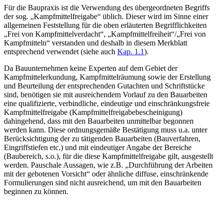
Für die Baupraxis ist die Verwendung des übergeordneten Begriffs
der sog. „Kampfmittelfreigabe“ üblich. Dieser wird im Sinne einer
allgemeinen Feststellung für die oben erläuterten Begrifflichkeiten
„Frei von Kampfmittelverdacht“, „Kampfmittelfreiheit“/„Frei von
Kampfmitteln“ verstanden und deshalb in diesem Merkblatt
entsprechend verwendet (siehe auch
Kap. 1.1
).
Da Bauunternehmen keine Experten auf dem Gebiet der
Kampfmittelerkundung, Kampfmittelräumung sowie der Erstellung
und Beurteilung der entsprechenden Gutachten und Schriftstücke
sind, benötigen sie mit ausreichendem Vorlauf zu den Bauarbeiten
eine qualifizierte, verbindliche, eindeutige und einschränkungsfreie
Kampfmittelfreigabe (Kampfmittelfreigabebescheinigung)
dahingehend, dass mit den Bauarbeiten unmittelbar begonnen
werden kann. Diese ordnungsgemäße Bestätigung muss u.a. unter
Berücksichtigung der zu tätigenden Bauarbeiten (Bauverfahren,
Eingriffstiefen etc.) und mit eindeutiger Angabe der Bereiche
(Baubereich, s.o.), für die diese Kampfmittelfreigabe gilt, ausgestellt
werden. Pauschale Aussagen, wie z.B. „Durchführung der Arbeiten
mit der gebotenen Vorsicht“ oder ähnliche diffuse, einschränkende
Formulierungen sind nicht ausreichend, um mit den Bauarbeiten
beginnen zu können.